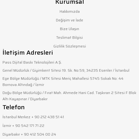
Kurumsal
ar
arçaları
Hakkımızda
Değişim ve İade
Şeritler
edek Parçaları
Bize Ulaşın
Teslimat Bilgisi
lolar
akinesi Parçaları
Gizlilik Sözleşmesi
İletişim Adresleri
kinesi Parçaları
Pass Dijital Baskı Teknolojileri A.Ş.
i
kinesi Parçaları
Genel Müdürlük / Giyimkent Sitesi 19. Sk. No:59, 34235 Esenler / İstanbul
Ege Bölge Müdürlüğü / MTK Sitesi Meriç Mahallesi 5745 Sokak No: 44
nesi Parçaları
Bornova Altındağ / İzmir
Doğu Bölge Müdürlüğü / Fırat Mah. Ahmede Hani Cad. Taşkıran 2 Sitesi F Blok
ı Makinesi Parçaları
Altı Kayapınar / Diyarbakır
Telefon
aları
ı Makinesi Parçaları
İstanbul Merkez + 90 212 438 51 41
İzmir + 90 542 171 71 22
Diyarbakır + 90 412 504 00 24