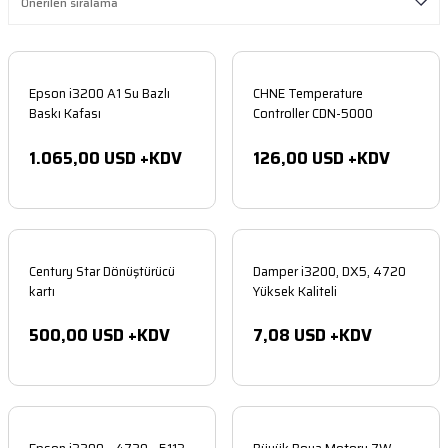
ar
arçaları
Şeritler
edek Parçaları
Epson i3200 A1 Su Bazlı
CHNE Temperature
Baskı Kafası
Controller CDN-5000
lolar
akinesi Parçaları
1.065,00 USD +KDV
126,00 USD +KDV
kinesi Parçaları
i
kinesi Parçaları
nesi Parçaları
Century Star Dönüştürücü
Damper i3200, DX5, 4720
kartı
Yüksek Kaliteli
ı Makinesi Parçaları
500,00 USD +KDV
7,08 USD +KDV
aları
ı Makinesi Parçaları