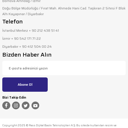
Bornova Altındağ / İzmir
Doğu Bölge Müdürlüğü / Fırat Mah. Ahmede Hani Cad. Taşkıran 2 Sitesi F Blok
Altı Kayapınar / Diyarbakır
Telefon
İstanbul Merkez + 90 212 438 51 41
İzmir + 90 542 171 71 22
Diyarbakır + 90 412 504 00 24
Bizden Haber Alın
Abone Ol
Bizi Takip Edin
Copyright 2025 © Pass Dijital Baskı Teknolojileri A.Ş. Bu sitede kullanılan resim ve