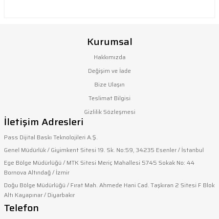
Kurumsal
Hakkımızda
Değişim ve İade
Bize Ulaşın
Teslimat Bilgisi
Gizlilik Sözleşmesi
İletişim Adresleri
Pass Dijital Baskı Teknolojileri A.Ş.
Genel Müdürlük / Giyimkent Sitesi 19. Sk. No:59, 34235 Esenler / İstanbul
Ege Bölge Müdürlüğü / MTK Sitesi Meriç Mahallesi 5745 Sokak No: 44
Bornova Altındağ / İzmir
Doğu Bölge Müdürlüğü / Fırat Mah. Ahmede Hani Cad. Taşkıran 2 Sitesi F Blok
Altı Kayapınar / Diyarbakır
Telefon