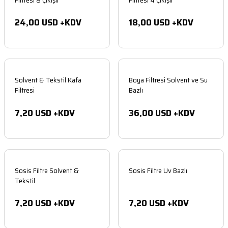
Filtresi 8 Çıkışlı
Filtresi 4 Çıkışlı
ar
arçaları
24,00 USD +KDV
18,00 USD +KDV
Şeritler
edek Parçaları
lolar
akinesi Parçaları
Solvent & Tekstil Kafa
Boya Filtresi Solvent ve Su
kinesi Parçaları
Filtresi
Bazlı
7,20 USD +KDV
36,00 USD +KDV
i
kinesi Parçaları
nesi Parçaları
ı Makinesi Parçaları
Sosis Filtre Solvent &
Sosis Filtre Uv Bazlı
Tekstil
aları
ı Makinesi Parçaları
7,20 USD +KDV
7,20 USD +KDV