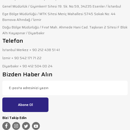
Genel Müdürlük / Giyimkent Sitesi 19. Sk. No:59, 34235 Esenler / İstanbul
Ege Bölge Müdürlüğü / MTK Sitesi Meriç Mahallesi 5745 Sokak No: 44
Bornova Altındağ / İzmir
Doğu Bölge Müdürlüğü / Fırat Mah. Ahmede Hani Cad. Taşkıran 2 Sitesi F Blok
Altı Kayapınar / Diyarbakır
Telefon
İstanbul Merkez + 90 212 438 51 41
İzmir + 90 542 171 71 22
Diyarbakır + 90 412 504 00 24
Bizden Haber Alın
Abone Ol
Bizi Takip Edin