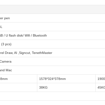
ter pen
GL
 / U flash disk/ Wifi / Bluetooth
 (3 pcs)
orel Draw, AI ,Signcut, TenethMaster
n Camera
 and Mac
378mm
1578*324*378mm
190
38KG
45K