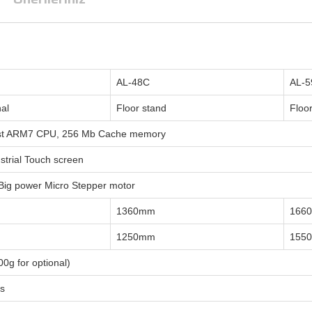
AL-48C
AL-5
al
Floor stand
Floo
est ARM7 CPU, 256 Mb Cache memory
ustrial Touch screen
Big power Micro Stepper motor
1360mm
166
1250mm
155
0g for optional)
s