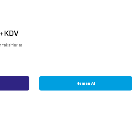
 +KDV
taksitlerle!
Hemen Al