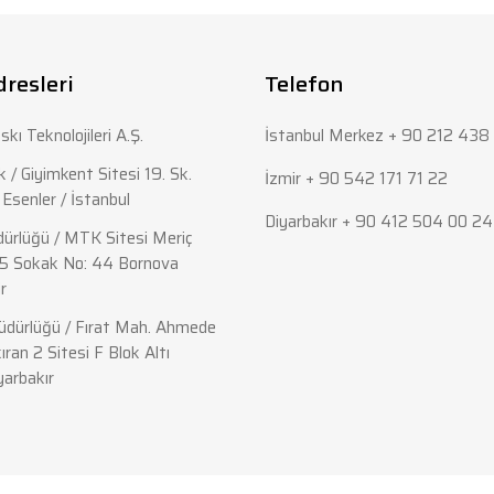
Bu ürüne ilk yorumu siz yapın!
Yorum Yaz
dresleri
Telefon
skı Teknolojileri A.Ş.
İstanbul Merkez + 90 212 438 
 / Giyimkent Sitesi 19. Sk.
İzmir + 90 542 171 71 22
Esenler / İstanbul
Diyarbakır + 90 412 504 00 24
ürlüğü / MTK Sitesi Meriç
5 Sokak No: 44 Bornova
r
Gönder
dürlüğü / Fırat Mah. Ahmede
ıran 2 Sitesi F Blok Altı
yarbakır