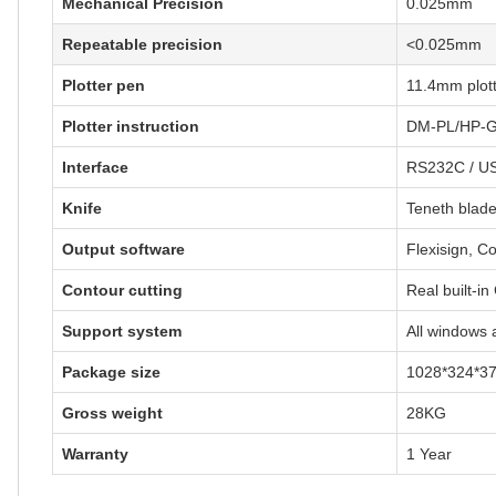
Mechanical Precision
0.025mm
Repeatable precision
<0.025mm
Plotter pen
11.4mm plot
Plotter instruction
DM-PL/HP-
Interface
RS232C / USB
Knife
Teneth blade
Output software
Flexisign, C
Contour cutting
Real built-i
Support system
All windows
Package size
1028*324*
Gross weight
28KG
Warranty
1 Year