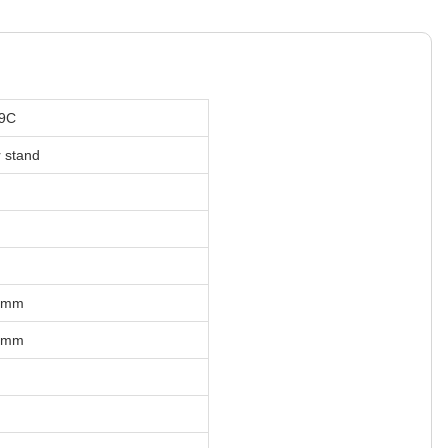
9C
r stand
0mm
0mm