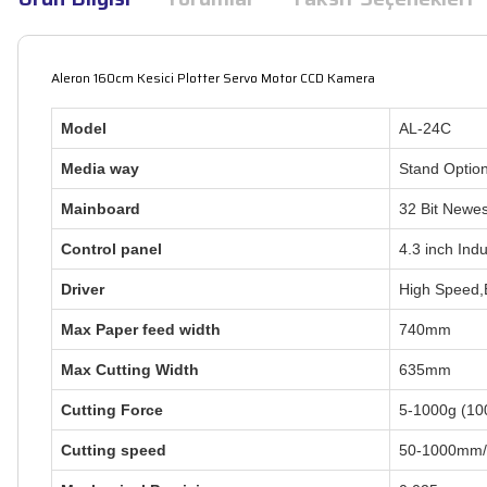
Aleron 160cm Kesici Plotter Servo Motor CCD Kamera
Model
AL-24C
Media way
Stand Option
Mainboard
32 Bit New
Control panel
4.3 inch Ind
Driver
High Speed,
Max Paper feed width
740mm
Max Cutting Width
635mm
Cutting Force
5-1000g (100
Cutting speed
50-1000mm/