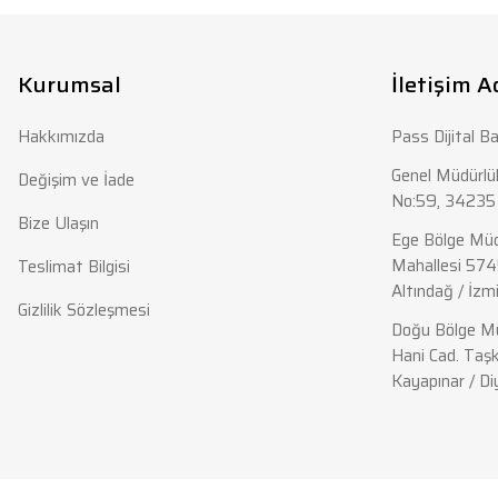
Ürün resmi kalitesiz, bozuk veya görüntülenemiyor.
Ürün açıklamasında eksik bilgiler bulunuyor.
Kurumsal
İletişim A
Ürün bilgilerinde hatalar bulunuyor.
Hakkımızda
Pass Dijital Ba
Ürün fiyatı diğer sitelerden daha pahalı.
Bu ürüne benzer farklı alternatifler olmalı.
Genel Müdürlük
Değişim ve İade
No:59, 34235 
Bize Ulaşın
Ege Bölge Müd
Mahallesi 574
Teslimat Bilgisi
Altındağ / İzmi
Gizlilik Sözleşmesi
Doğu Bölge Mü
Hani Cad. Taşk
Kayapınar / Di