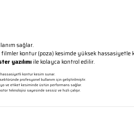
llanım sağlar.
 filmler kontur (poza) kesimde yüksek hassasiyetle ke
ter yazılımı
ile kolayca kontrol edilir.
 hassasiyetli kontur kesim sunar.
sektöründe profesyonel kullanım için geliştirilmiştir.
 folyo ve etiket kesiminde üstün performans sağlar.
otor teknolojisi sayesinde sessiz ve hızlı çalışır.
rda yetersiz gördüğünüz noktaları öneri formunu kullanarak tarafımıza iletebi