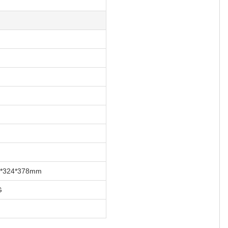
0*324*378mm
G