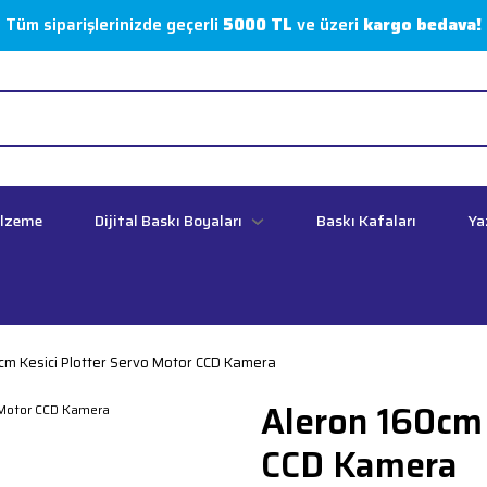
Tüm siparişlerinizde geçerli
5000 TL
ve üzeri
kargo bedava!
alzeme
Dijital Baskı Boyaları
Baskı Kafaları
Ya
cm Kesici Plotter Servo Motor CCD Kamera
Aleron 160cm 
CCD Kamera