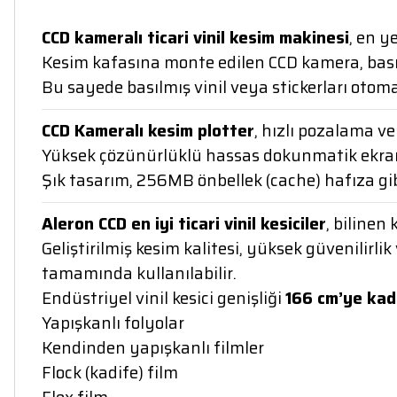
CCD kameralı ticari vinil kesim makinesi
, en y
Kesim kafasına monte edilen CCD kamera, basılı 
Bu sayede basılmış vinil veya stickerları otoma
CCD Kameralı kesim plotter
, hızlı pozalama v
Yüksek çözünürlüklü hassas dokunmatik ekrana sa
Şık tasarım, 256MB önbellek (cache) hafıza gibi
Aleron CCD en iyi ticari vinil kesiciler
, bilinen
Geliştirilmiş kesim kalitesi, yüksek güvenili
tamamında kullanılabilir.
Endüstriyel vinil kesici genişliği
166 cm’ye kad
Yapışkanlı folyolar
Kendinden yapışkanlı filmler
Flock (kadife) film