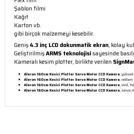
Flex film
Şablon filmi
Kağıt
Karton vb.
gibi birçok malzemeyi kesebilir.
Geniş
4.3 inç LCD dokunmatik ekran
, kolay ku
Geliştirilmiş
ARMS teknolojisi
sayesinde basılı
Kameralı kesim plotter, birlikte verilen
SignMas
Aleron 160cm Kesici Plotter Servo Motor CCD Kamera
, yüksek
Aleron 160cm Kesici Plotter Servo Motor CCD Kamera
, reklam 
Aleron 160cm Kesici Plotter Servo Motor CCD Kamera
, vinil,
Aleron 160cm Kesici Plotter Servo Motor CCD Kamera
, servo m
Bu ürünün fiyat bilgisi, resim, ürün açıklamalarında ve diğer konula
Görüş ve önerileriniz için teşekkür ederiz.