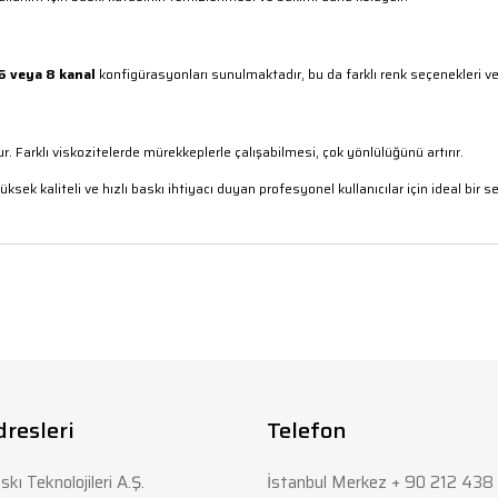
6 veya 8 kanal
konfigürasyonları sunulmaktadır, bu da farklı renk seçenekleri ve
. Farklı viskozitelerde mürekkeplerle çalışabilmesi, çok yönlülüğünü artırır.
ksek kaliteli ve hızlı baskı ihtiyacı duyan profesyonel kullanıcılar için ideal bir s
rda yetersiz gördüğünüz noktaları öneri formunu kullanarak tarafımıza iletebi
Bu ürüne ilk yorumu siz yapın!
Yorum Yaz
dresleri
Telefon
skı Teknolojileri A.Ş.
İstanbul Merkez + 90 212 438 