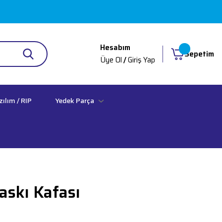
Hesabım
Sepetim
Üye Ol
/
Giriş Yap
zılım / RIP
Yedek Parça
askı Kafası