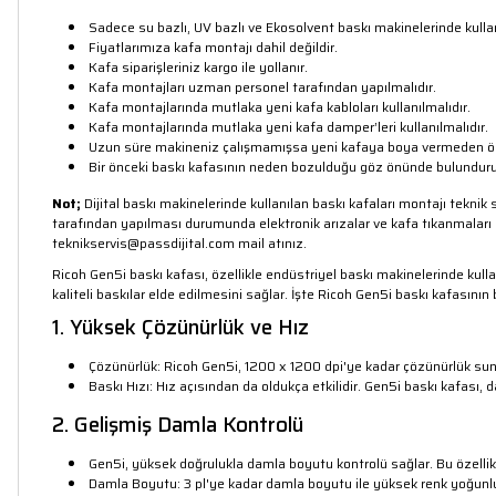
Sadece su bazlı, UV bazlı ve Ekosolvent baskı makinelerinde kullanı
Fiyatlarımıza kafa montajı dahil değildir.
Kafa siparişleriniz kargo ile yollanır.
Kafa montajları uzman personel tarafından yapılmalıdır.
Kafa montajlarında mutlaka yeni kafa kabloları kullanılmalıdır.
Kafa montajlarında mutlaka yeni kafa damper’leri kullanılmalıdır.
Uzun süre makineniz çalışmamışsa yeni kafaya boya vermeden önce h
Bir önceki baskı kafasının neden bozulduğu göz önünde bulundurul
Not;
Dijital baskı makinelerinde kullanılan baskı kafaları montajı teknik s
tarafından yapılması durumunda elektronik arızalar ve kafa tıkanmaları 
teknikservis@passdijital.com
mail atınız.
Ricoh Gen5i baskı kafası, özellikle endüstriyel baskı makinelerinde kulla
kaliteli baskılar elde edilmesini sağlar. İşte Ricoh Gen5i baskı kafasının b
1. Yüksek Çözünürlük ve Hız
Çözünürlük: Ricoh Gen5i, 1200 x 1200 dpi'ye kadar çözünürlük sunabil
Baskı Hızı: Hız açısından da oldukça etkilidir. Gen5i baskı kafası,
2. Gelişmiş Damla Kontrolü
Gen5i, yüksek doğrulukla damla boyutu kontrolü sağlar. Bu özellik, 
Damla Boyutu: 3 pl'ye kadar damla boyutu ile yüksek renk yoğunl