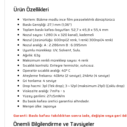
Ürün Özellikleri
Yöntem: Bükme modlu ince film piezoelektrik dönüştürücü
Baskı Genişliği: 27,1 mm (1,06")
Toplam baskı kafası boyutları: 52,7 x 45,8 x 55,4 mm
Nozul sayısı: 1.280 (4 x 320 kanal), kademeli
Nozul Çözünürlüğü: 600npi(2 renk, 1 renk) 300npi(4 renk)
Nozul aralığı: A : 2.286mm B : 6.095mm
Uyumlu mürekkep: UV, Solvent, Sulu.
Ağırlık: 63g
Maksimum renkli mürekkep sayısı: 4 renk
Sıcaklık kontrolü: Entegre termistör, ısıtıcısız.
Operatör sıcaklık aralığı: 40° C
Ateşleme frekansı: 40kHz (2 seviye); 24kHz (4 seviye)
Gri tonlama: 4 seviye
Drop hacmi: 3pl (Tek drop); 3～12pl (maksimum 21pl) (Çoklu drop)
Viskozite aralığı: 7ｍPa・s
Yüzey gerilimi: 27±5mN/m
Bu baskı kafası üretici garantisi altındadır.
Menşei ülke: Japonya
Garanti: Baskı kafası takıldıktan sonra iade, değişim veya geri ö
Önemli Bilgilendirme ve Tavsiyeler