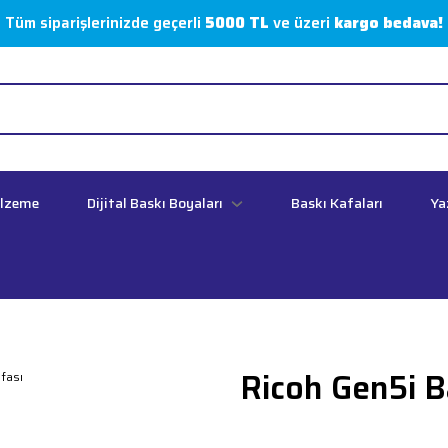
Tüm siparişlerinizde geçerli
5000 TL
ve üzeri
kargo bedava!
alzeme
Dijital Baskı Boyaları
Baskı Kafaları
Ya
Ricoh Gen5i B