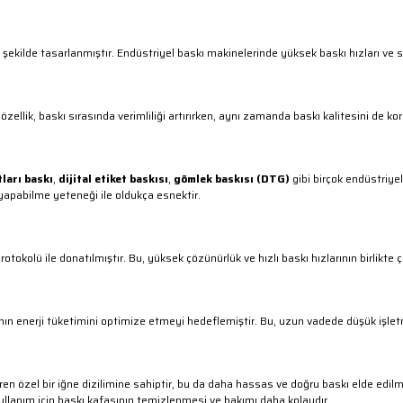
ekilde tasarlanmıştır. Endüstriyel baskı makinelerinde yüksek baskı hızları ve s
 özellik, baskı sırasında verimliliği artırırken, aynı zamanda baskı kalitesini de kor
tları baskı
,
dijital etiket baskısı
,
gömlek baskısı (DTG)
gibi birçok endüstriyel
ı yapabilme yeteneği ile oldukça esnektir.
protokolü ile donatılmıştır. Bu, yüksek çözünürlük ve hızlı baskı hızlarının birlikte 
ın enerji tüketimini optimize etmeyi hedeflemiştir. Bu, uzun vadede düşük işlet
tiren özel bir iğne dizilimine sahiptir, bu da daha hassas ve doğru baskı elde edilm
ullanım için baskı kafasının temizlenmesi ve bakımı daha kolaydır.