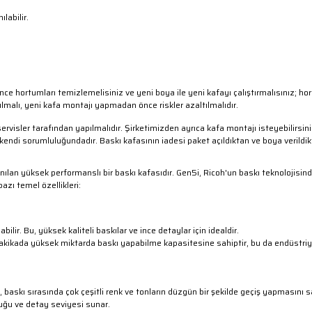
labilir.
ortumları temizlemelisiniz ve yeni boya ile yeni kafayı çalıştırmalısınız; hortu
malı, yeni kafa montajı yapmadan önce riskler azaltılmalıdır.
ervisler tarafından yapılmalıdır. Şirketimizden ayrıca kafa montajı isteyebilirsiniz
kendi sorumluluğundadır. Baskı kafasının iadesi paket açıldıktan ve boya verildik
nılan yüksek performanslı bir baskı kafasıdır. Gen5i, Ricoh'un baskı teknolojisind
azı temel özellikleri:
ir. Bu, yüksek kaliteli baskılar ve ince detaylar için idealdir.
 dakikada yüksek miktarda baskı yapabilme kapasitesine sahiptir, bu da endüstriyel 
baskı sırasında çok çeşitli renk ve tonların düzgün bir şekilde geçiş yapmasını s
uğu ve detay seviyesi sunar.