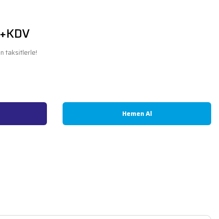
 +KDV
 taksitlerle!
Hemen Al