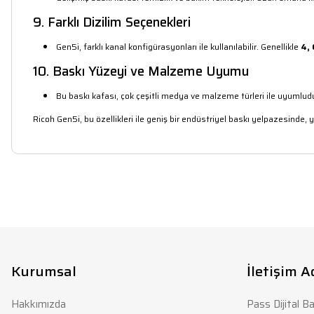
9. Farklı Dizilim Seçenekleri
Gen5i, farklı kanal konfigürasyonları ile kullanılabilir. Genellikle
4, 
10. Baskı Yüzeyi ve Malzeme Uyumu
Bu baskı kafası, çok çeşitli medya ve malzeme türleri ile uyumludur
Ricoh Gen5i, bu özellikleri ile geniş bir endüstriyel baskı yelpazesinde, yü
Bu ürünün fiyat bilgisi, resim, ürün açıklamalarında ve diğer konula
Görüş ve önerileriniz için teşekkür ederiz.
Ürün resmi kalitesiz, bozuk veya görüntülenemiyor.
Ürün açıklamasında eksik bilgiler bulunuyor.
Kurumsal
İletişim A
Ürün bilgilerinde hatalar bulunuyor.
Hakkımızda
Pass Dijital Ba
Ürün fiyatı diğer sitelerden daha pahalı.