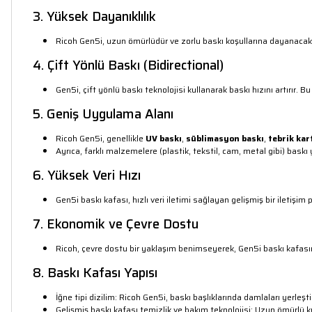
3. Yüksek Dayanıklılık
Ricoh Gen5i, uzun ömürlüdür ve zorlu baskı koşullarına dayanacak ş
4. Çift Yönlü Baskı (Bidirectional)
Gen5i, çift yönlü baskı teknolojisi kullanarak baskı hızını artırır. Bu
5. Geniş Uygulama Alanı
Ricoh Gen5i, genellikle
UV baskı
,
süblimasyon baskı
,
tebrik kar
Ayrıca, farklı malzemelere (plastik, tekstil, cam, metal gibi) bask
6. Yüksek Veri Hızı
Gen5i baskı kafası, hızlı veri iletimi sağlayan gelişmiş bir iletişim 
7. Ekonomik ve Çevre Dostu
Ricoh, çevre dostu bir yaklaşım benimseyerek, Gen5i baskı kafasın
8. Baskı Kafası Yapısı
İğne tipi dizilim: Ricoh Gen5i, baskı başlıklarında damlaları yerleş
Gelişmiş baskı kafası temizlik ve bakım teknolojisi: Uzun ömürlü k