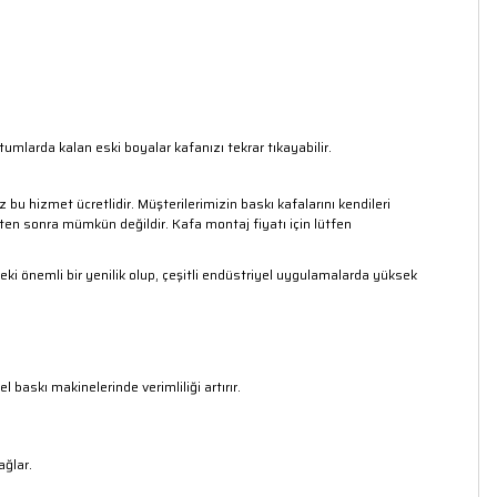
mlarda kalan eski boyalar kafanızı tekrar tıkayabilir.
 bu hizmet ücretlidir. Müşterilerimizin baskı kafalarını kendileri
ten sonra mümkün değildir. Kafa montaj fiyatı için lütfen
eki önemli bir yenilik olup, çeşitli endüstriyel uygulamalarda yüksek
baskı makinelerinde verimliliği artırır.
ağlar.