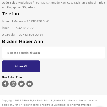
Doğu Bölge Müdürlüğü / Fırat Mah. Ahmede Hani Cad. Taşkıran 2 Sitesi F Blok
Altı Kayapınar / Diyarbakır
Gönder
Telefon
İstanbul Merkez + 90 212 438 51 41
İzmir + 90 542 171 71 22
Diyarbakır + 90 412 504 00 24
Bizden Haber Alın
Abone Ol
Bizi Takip Edin
Copyright 2025 © Pass Dijital Baskı Teknolojileri A.Ş. Bu sitede kullanılan resim ve
belgeler, üretici firmaların kendisine aittir ve yalnızca bilgilendirme amacıyla