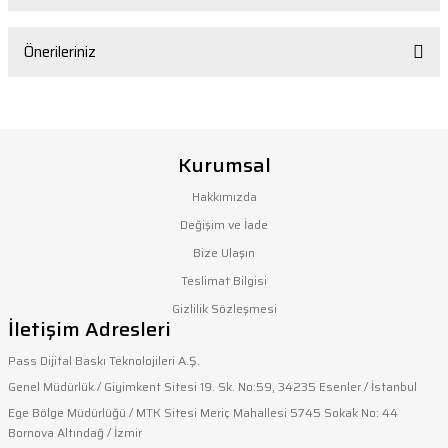
Bu ürüne ilk yorumu siz yapın!
Önerileriniz
Yorum Yaz
Bu ürünün fiyat bilgisi, resim, ürün açıklamalarında ve diğer
konularda yetersiz gördüğünüz noktaları öneri formunu
Kurumsal
kullanarak tarafımıza iletebilirsiniz.
Görüş ve önerileriniz için teşekkür ederiz.
Hakkımızda
Değişim ve İade
Ürün resmi kalitesiz, bozuk veya görüntülenemiyor.
Bize Ulaşın
Ürün açıklamasında eksik bilgiler bulunuyor.
Teslimat Bilgisi
Ürün bilgilerinde hatalar bulunuyor.
Gizlilik Sözleşmesi
İletişim Adresleri
Ürün fiyatı diğer sitelerden daha pahalı.
Bu ürüne benzer farklı alternatifler olmalı.
Pass Dijital Baskı Teknolojileri A.Ş.
Genel Müdürlük / Giyimkent Sitesi 19. Sk. No:59, 34235 Esenler / İstanbul
Ege Bölge Müdürlüğü / MTK Sitesi Meriç Mahallesi 5745 Sokak No: 44
Bornova Altındağ / İzmir