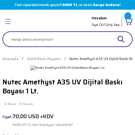
Tüm siparişlerinizde geçerli
5000 TL
ve üzeri
kargo bedava!
Geri Dön
Geri Dön
Geri Dön
Geri Dön
Hesabım
leri
 Boyaları
( Markalar )
Üye Ol
/
Giriş Yap
er
arı
 Sürücüler
akinesi Parçaları
olvent
i
Makinesi Parçaları
Anasayfa
Dijital Baskı Boyaları
Nutec Amethyst A35 UV Dijital Baskı Boya
 Makinesi
imasyon Boyaları
 Makinesi Parçaları
Nutec Amethyst A35 UV Dijital Baskı
loter
 Makinesi Parçaları
Boyası 1 Lt.
ı
skı Makinesi Parçaları
0 Puan - 0 Yorum
 Pompalar
akinesi Parçaları
70,00 USD +KDV
Fiyat:
*408,09 TL den başlayan taksitlerle!
kinesi Parçaları