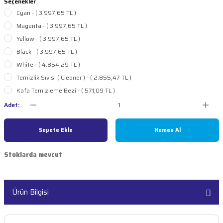
Seçenekler
ar
arçaları
Cyan - ( 3.997,65 TL )
Magenta - ( 3.997,65 TL )
Şeritler
edek Parçaları
Yellow - ( 3.997,65 TL )
Black - ( 3.997,65 TL )
lolar
akinesi Parçaları
White - ( 4.854,29 TL )
Temizlik Sıvısı ( Cleaner ) - ( 2.855,47 TL )
kinesi Parçaları
Kafa Temizleme Bezi - ( 571,09 TL )
Adet:
i
kinesi Parçaları
Sepete Ekle
Hemen Al
nesi Parçaları
Stoklarda mevcut
ı Makinesi Parçaları
aları
ı Makinesi Parçaları
Ürün Bilgisi