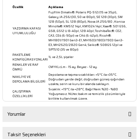
Özellik
Açıklama
Fujifilm Dimatix®: Polaris PQ-512/(15 ve 35pl),
Galaxy JA 256/(30, 50 ve 80pl), SE 128 (30pl), SM
128 (50pl), SL 128 (80pl), Nova JA 256/80 ; Konica
Minolta®: KM512 14pl, KM1024 14pl; Xaar®: 501 GS6,
YAZDIRMA KAFASI
GS8, GS12 U 8-40pl, 128 40pl; ToshibaTec®: CE2,
UYUMLULUĞU
CA3, CE4 (6-90pl) ve CA4 (6-42pl); Ricoh®:
MH1801/1901 Gen3-E1, MH1603/1803/1903 Gen3-
E3, MH2620/2820 Gen4; Seiko®: 508GS 12pl ve
SPT510 (35 ve 80pl)
PAKETLEME
1L ve 2,5L şişeler
KONFİGÜRASYONLARI
RENKLER VE RAF
CMYKLcLm - 15 ay. Beyaz - 12 ay.
ÖMRÜ
Depolama ve taşıma sıcaklıkları: +5°C ila +35°C.
NAKLİYE VE
Doğrudan yerde değil, doğrudan güneş ışığından
DEPOLAMA BİLGİLERİ
uzakta, serin ve kuru bir alanda saklayın.
Sıcaklık: +19°C ila +28°C. Bağıl Nem: %30 - %80
ÇALIŞTIRMA
Yoğuşmasız. NUtec bakım ve temizlik çözümleriyle
ÖZELLİKLERİ
birlikte kullanılmak üzere.
Yorumlar
Taksit Seçenekleri