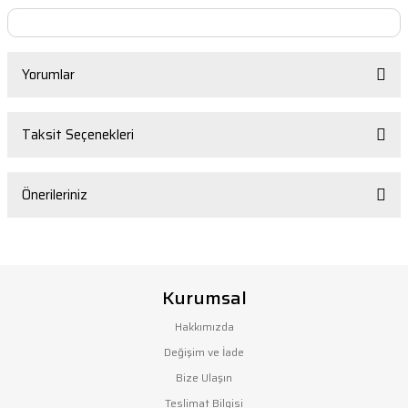
Yorumlar
Taksit Seçenekleri
Bu ürüne ilk yorumu siz yapın!
Önerileriniz
Yorum Yaz
Bu ürünün fiyat bilgisi, resim, ürün açıklamalarında ve diğer
konularda yetersiz gördüğünüz noktaları öneri formunu
Kurumsal
kullanarak tarafımıza iletebilirsiniz.
Görüş ve önerileriniz için teşekkür ederiz.
Hakkımızda
Değişim ve İade
Ürün resmi kalitesiz, bozuk veya görüntülenemiyor.
Bize Ulaşın
Ürün açıklamasında eksik bilgiler bulunuyor.
Teslimat Bilgisi