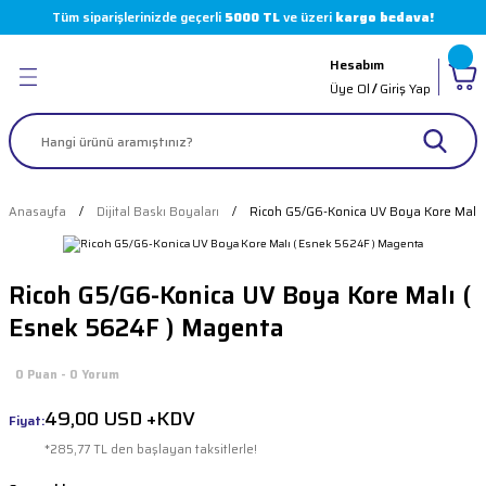
Tüm siparişlerinizde geçerli
5000 TL
ve üzeri
kargo bedava!
Geri Dön
Geri Dön
Geri Dön
Geri Dön
Hesabım
leri
 Boyaları
( Markalar )
Üye Ol
/
Giriş Yap
er
arı
 Sürücüler
akinesi Parçaları
olvent
i
Makinesi Parçaları
Anasayfa
Dijital Baskı Boyaları
Ricoh G5/G6-Konica UV Boya Kore Malı 
 Makinesi
imasyon Boyaları
 Makinesi Parçaları
Ricoh G5/G6-Konica UV Boya Kore Malı (
loter
 Makinesi Parçaları
Esnek 5624F ) Magenta
ı
skı Makinesi Parçaları
0 Puan - 0 Yorum
 Pompalar
akinesi Parçaları
49,00 USD +KDV
Fiyat:
*285,77 TL den başlayan taksitlerle!
kinesi Parçaları