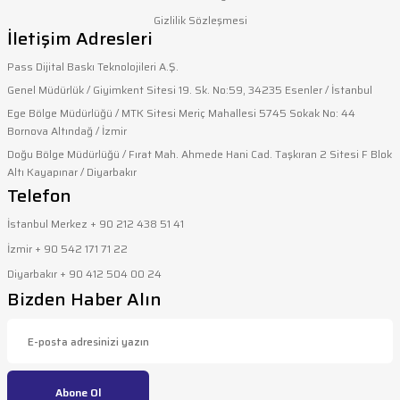
Ürün bilgilerinde hatalar bulunuyor.
Gizlilik Sözleşmesi
İletişim Adresleri
Ürün fiyatı diğer sitelerden daha pahalı.
Bu ürüne benzer farklı alternatifler olmalı.
Pass Dijital Baskı Teknolojileri A.Ş.
Genel Müdürlük / Giyimkent Sitesi 19. Sk. No:59, 34235 Esenler / İstanbul
Ege Bölge Müdürlüğü / MTK Sitesi Meriç Mahallesi 5745 Sokak No: 44
Bornova Altındağ / İzmir
Doğu Bölge Müdürlüğü / Fırat Mah. Ahmede Hani Cad. Taşkıran 2 Sitesi F Blok
Altı Kayapınar / Diyarbakır
Gönder
Telefon
İstanbul Merkez + 90 212 438 51 41
İzmir + 90 542 171 71 22
Diyarbakır + 90 412 504 00 24
Bizden Haber Alın
Abone Ol