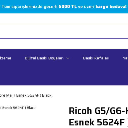
Tüm siparişlerinizde geçerli
5000 TL
ve üzeri
kargo bedava!
alzeme
Dijital Baskı Boyaları
Baskı Kafaları
Ya
re Malı ( Esnek 5624F ) Black
Ricoh G5/G6-K
Esnek 5624F 