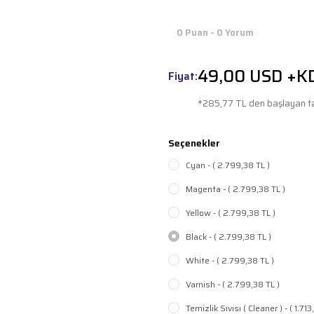
0 Puan - 0 Yorum
49,00 USD +K
Fiyat:
*285,77 TL den başlayan ta
Seçenekler
Cyan - ( 2.799,38 TL )
Magenta - ( 2.799,38 TL )
Yellow - ( 2.799,38 TL )
Black - ( 2.799,38 TL )
White - ( 2.799,38 TL )
Varnish - ( 2.799,38 TL )
Temizlik Sıvısı ( Cleaner ) - ( 1.713