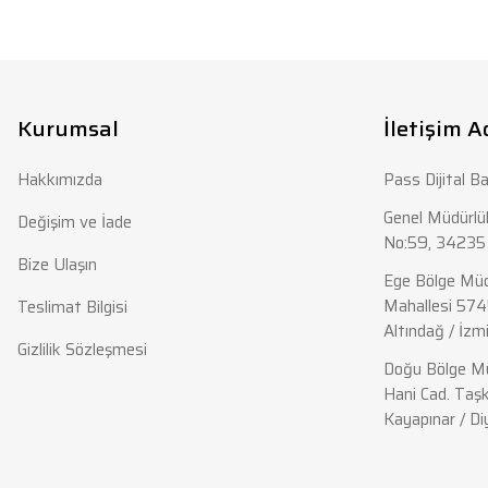
Bu ürünün fiyat bilgisi, resim, ürün açıklamalarında ve diğer konula
Görüş ve önerileriniz için teşekkür ederiz.
Ürün resmi kalitesiz, bozuk veya görüntülenemiyor.
Ürün açıklamasında eksik bilgiler bulunuyor.
Kurumsal
İletişim A
Ürün bilgilerinde hatalar bulunuyor.
Hakkımızda
Pass Dijital Ba
Ürün fiyatı diğer sitelerden daha pahalı.
Bu ürüne benzer farklı alternatifler olmalı.
Genel Müdürlük
Değişim ve İade
No:59, 34235 
Bize Ulaşın
Ege Bölge Müd
Mahallesi 574
Teslimat Bilgisi
Altındağ / İzmi
Gizlilik Sözleşmesi
Doğu Bölge Mü
Hani Cad. Taşk
Kayapınar / Di