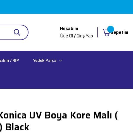
Hesabım
Sepetim
Üye Ol
/
Giriş Yap
zılım / RIP
Yedek Parça
onica UV Boya Kore Malı (
) Black