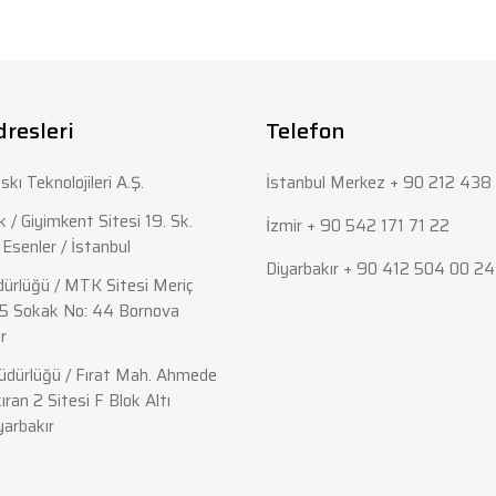
rda yetersiz gördüğünüz noktaları öneri formunu kullanarak tarafımıza iletebi
Bu ürüne ilk yorumu siz yapın!
Yorum Yaz
dresleri
Telefon
skı Teknolojileri A.Ş.
İstanbul Merkez + 90 212 438 
 / Giyimkent Sitesi 19. Sk.
İzmir + 90 542 171 71 22
Esenler / İstanbul
Diyarbakır + 90 412 504 00 24
ürlüğü / MTK Sitesi Meriç
5 Sokak No: 44 Bornova
r
Gönder
dürlüğü / Fırat Mah. Ahmede
ıran 2 Sitesi F Blok Altı
yarbakır