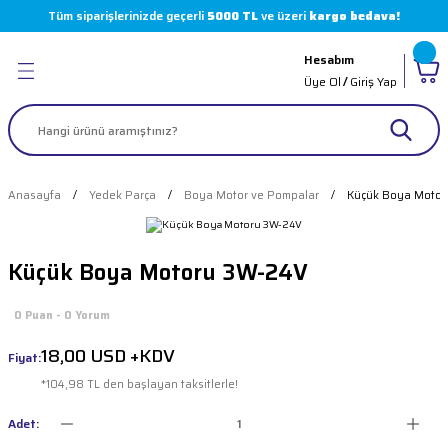
Tüm siparişlerinizde geçerli
5000 TL
ve üzeri
kargo bedava!
Geri Dön
Geri Dön
Geri Dön
Geri Dön
Hesabım
leri
 Boyaları
( Markalar )
Üye Ol
/
Giriş Yap
er
arı
 Sürücüler
akinesi Parçaları
olvent
i
Makinesi Parçaları
Anasayfa
Yedek Parça
Boya Motor ve Pompalar
Küçük Boya Motor
 Makinesi
imasyon Boyaları
 Makinesi Parçaları
Küçük Boya Motoru 3W-24V
loter
 Makinesi Parçaları
0 Puan - 0 Yorum
ı
skı Makinesi Parçaları
18,00 USD +KDV
Fiyat:
 Pompalar
akinesi Parçaları
*104,98 TL den başlayan taksitlerle!
kinesi Parçaları
Adet: