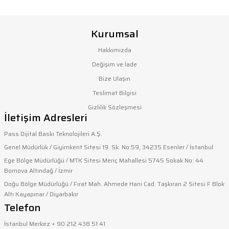
Bu ürünün fiyat bilgisi, resim, ürün açıklamalarında ve diğer
konularda yetersiz gördüğünüz noktaları öneri formunu
Kurumsal
kullanarak tarafımıza iletebilirsiniz.
Görüş ve önerileriniz için teşekkür ederiz.
Hakkımızda
Değişim ve İade
Ürün resmi kalitesiz, bozuk veya görüntülenemiyor.
Bize Ulaşın
Ürün açıklamasında eksik bilgiler bulunuyor.
Teslimat Bilgisi
Ürün bilgilerinde hatalar bulunuyor.
Gizlilik Sözleşmesi
İletişim Adresleri
Ürün fiyatı diğer sitelerden daha pahalı.
Bu ürüne benzer farklı alternatifler olmalı.
Pass Dijital Baskı Teknolojileri A.Ş.
Genel Müdürlük / Giyimkent Sitesi 19. Sk. No:59, 34235 Esenler / İstanbul
Ege Bölge Müdürlüğü / MTK Sitesi Meriç Mahallesi 5745 Sokak No: 44
Bornova Altındağ / İzmir
Doğu Bölge Müdürlüğü / Fırat Mah. Ahmede Hani Cad. Taşkıran 2 Sitesi F Blok
Altı Kayapınar / Diyarbakır
Gönder
Telefon
İstanbul Merkez + 90 212 438 51 41