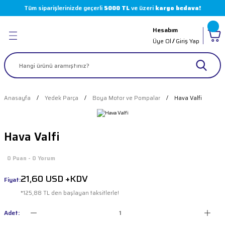
Tüm siparişlerinizde geçerli
5000 TL
ve üzeri
kargo bedava!
Geri Dön
Geri Dön
Geri Dön
Geri Dön
Hesabım
leri
 Boyaları
( Markalar )
Üye Ol
/
Giriş Yap
er
arı
 Sürücüler
akinesi Parçaları
olvent
i
Makinesi Parçaları
Anasayfa
Yedek Parça
Boya Motor ve Pompalar
Hava Valfi
 Makinesi
imasyon Boyaları
 Makinesi Parçaları
Hava Valfi
loter
 Makinesi Parçaları
0 Puan - 0 Yorum
ı
skı Makinesi Parçaları
21,60 USD +KDV
Fiyat:
 Pompalar
akinesi Parçaları
*125,88 TL den başlayan taksitlerle!
kinesi Parçaları
Adet: