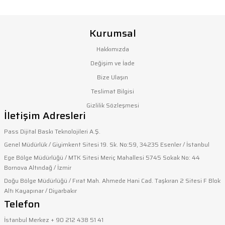
Bu ürünün fiyat bilgisi, resim, ürün açıklamalarında ve diğer
konularda yetersiz gördüğünüz noktaları öneri formunu
Kurumsal
kullanarak tarafımıza iletebilirsiniz.
Görüş ve önerileriniz için teşekkür ederiz.
Hakkımızda
Değişim ve İade
Ürün resmi kalitesiz, bozuk veya görüntülenemiyor.
Bize Ulaşın
Ürün açıklamasında eksik bilgiler bulunuyor.
Teslimat Bilgisi
Ürün bilgilerinde hatalar bulunuyor.
Gizlilik Sözleşmesi
İletişim Adresleri
Ürün fiyatı diğer sitelerden daha pahalı.
Bu ürüne benzer farklı alternatifler olmalı.
Pass Dijital Baskı Teknolojileri A.Ş.
Genel Müdürlük / Giyimkent Sitesi 19. Sk. No:59, 34235 Esenler / İstanbul
Ege Bölge Müdürlüğü / MTK Sitesi Meriç Mahallesi 5745 Sokak No: 44
Bornova Altındağ / İzmir
Doğu Bölge Müdürlüğü / Fırat Mah. Ahmede Hani Cad. Taşkıran 2 Sitesi F Blok
Altı Kayapınar / Diyarbakır
Gönder
Telefon
İstanbul Merkez + 90 212 438 51 41