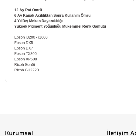
12 Ay Raf Ömrü
6 Ay Kapak Açıldıktan Sonra Kullanım Ömrü
4 Yıl Dış Mekan Dayanıklılığı
Yüksek Pigment Yoğunluğu Mükemmel Renk Gamutu
Epson i3200 - i1600
Epson DX5
Epson DX7
Epson TX800
Epson XP600
Ricoh Gen5i
Ricoh GH2220
Bu ürünün fiyat bilgisi, resim, ürün açıklamalarında ve diğer konula
Görüş ve önerileriniz için teşekkür ederiz.
Ürün resmi kalitesiz, bozuk veya görüntülenemiyor.
Ürün açıklamasında eksik bilgiler bulunuyor.
Kurumsal
İletişim A