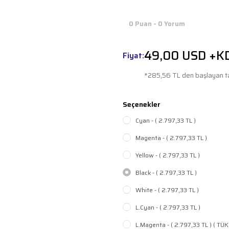
0 Puan - 0 Yorum
49,00 USD +K
Fiyat:
*285,56 TL den başlayan ta
Seçenekler
Cyan - ( 2.797,33 TL )
Magenta - ( 2.797,33 TL )
Yellow - ( 2.797,33 TL )
Black - ( 2.797,33 TL )
White - ( 2.797,33 TL )
L.Cyan - ( 2.797,33 TL )
L.Magenta - ( 2.797,33 TL ) ( TÜK