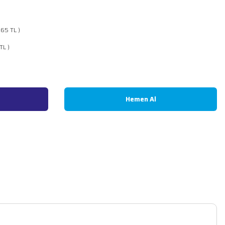
2,65 TL )
TL )
Hemen Al