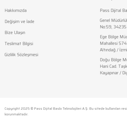
Ürün bilgilerinde hatalar bulunuyor.
Hakkımızda
Pass Dijital Ba
Ürün fiyatı diğer sitelerden daha pahalı.
Bu ürüne benzer farklı alternatifler olmalı.
Genel Müdürlük
Değişim ve İade
No:59, 34235 
Bize Ulaşın
Ege Bölge Müd
Mahallesi 574
Teslimat Bilgisi
Altındağ / İzmi
Gizlilik Sözleşmesi
Doğu Bölge Mü
Hani Cad. Taşk
Kayapınar / Di
Copyright 2025 © Pass Dijital Baskı Teknolojileri A.Ş. Bu sitede kullanılan resi
korunmaktadır.