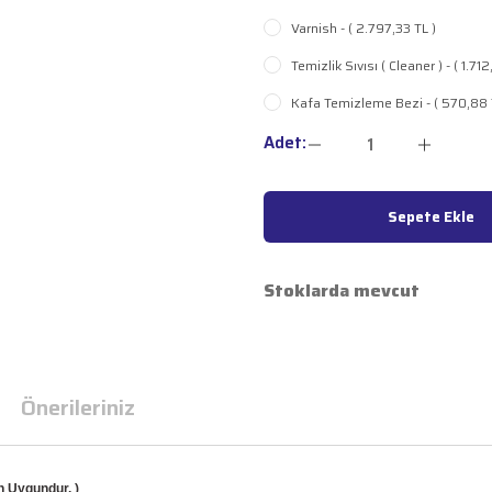
Varnish - ( 2.797,33 TL )
Temizlik Sıvısı ( Cleaner ) - ( 1.71
Kafa Temizleme Bezi - ( 570,88 
Adet:
Sepete Ekle
Stoklarda mevcut
Önerileriniz
n Uygundur. )