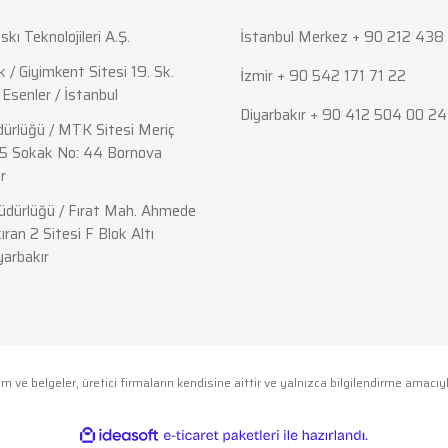
skı Teknolojileri A.Ş.
İstanbul Merkez + 90 212 438 
 / Giyimkent Sitesi 19. Sk.
İzmir + 90 542 171 71 22
Esenler / İstanbul
Diyarbakır + 90 412 504 00 24
ürlüğü / MTK Sitesi Meriç
5 Sokak No: 44 Bornova
r
Gönder
dürlüğü / Fırat Mah. Ahmede
ıran 2 Sitesi F Blok Altı
yarbakır
m ve belgeler, üretici firmaların kendisine aittir ve yalnızca bilgilendirme amacıyl
ile
ideasoft
e-