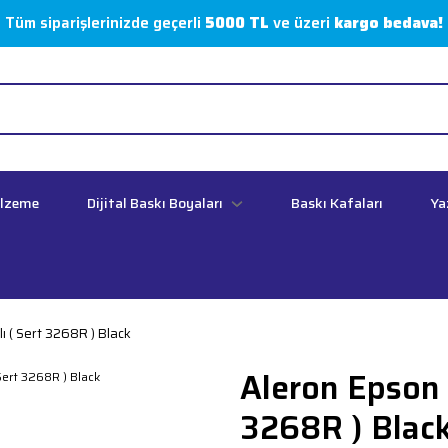
Tüm siparişlerinizde geçerli
5000 TL
ve üzeri
kargo bedava!
alzeme
Dijital Baskı Boyaları
Baskı Kafaları
Ya
 ( Sert 3268R ) Black
Aleron Epson 
3268R ) Blac