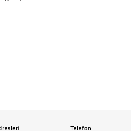
rda yetersiz gördüğünüz noktaları öneri formunu kullanarak tarafımıza iletebi
Bu ürüne ilk yorumu siz yapın!
Yorum Yaz
dresleri
Telefon