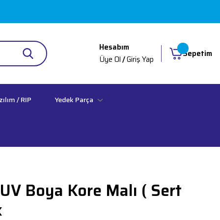
Hesabım
Sepetim
Üye Ol
/
Giriş Yap
zılım / RIP
Yedek Parça
UV Boya Kore Malı ( Sert
k