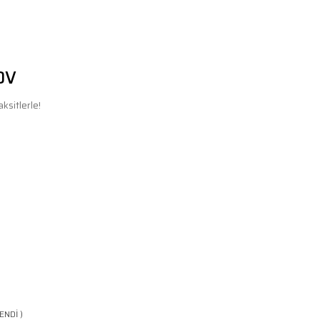
DV
ksitlerle!
ENDİ )