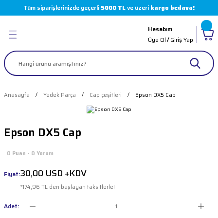
Tüm siparişlerinizde geçerli
5000 TL
ve üzeri
kargo bedava!
Geri Dön
Geri Dön
Geri Dön
Geri Dön
Hesabım
leri
 Boyaları
( Markalar )
Üye Ol
/
Giriş Yap
er
arı
 Sürücüler
akinesi Parçaları
olvent
i
Makinesi Parçaları
Anasayfa
Yedek Parça
Cap çeşitleri
Epson DX5 Cap
 Makinesi
imasyon Boyaları
 Makinesi Parçaları
Epson DX5 Cap
loter
 Makinesi Parçaları
0 Puan - 0 Yorum
ı
skı Makinesi Parçaları
30,00 USD +KDV
Fiyat:
 Pompalar
akinesi Parçaları
*174,96 TL den başlayan taksitlerle!
kinesi Parçaları
Adet: