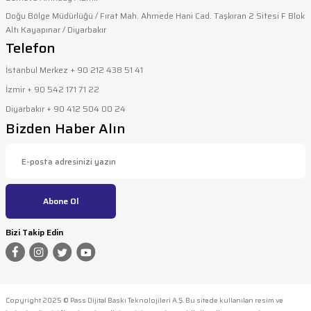
Doğu Bölge Müdürlüğü / Fırat Mah. Ahmede Hani Cad. Taşkıran 2 Sitesi F Blok
Altı Kayapınar / Diyarbakır
Gönder
Telefon
İstanbul Merkez + 90 212 438 51 41
İzmir + 90 542 171 71 22
Diyarbakır + 90 412 504 00 24
Bizden Haber Alın
Abone Ol
Bizi Takip Edin
Copyright 2025 © Pass Dijital Baskı Teknolojileri A.Ş. Bu sitede kullanılan resim ve