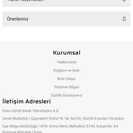
Bu ürüne ilk yorumu siz yapın!
Önerileriniz
Yorum Yaz
Bu ürünün fiyat bilgisi, resim, ürün açıklamalarında ve diğer
konularda yetersiz gördüğünüz noktaları öneri formunu
Kurumsal
kullanarak tarafımıza iletebilirsiniz.
Görüş ve önerileriniz için teşekkür ederiz.
Hakkımızda
Değişim ve İade
Ürün resmi kalitesiz, bozuk veya görüntülenemiyor.
Bize Ulaşın
Ürün açıklamasında eksik bilgiler bulunuyor.
Teslimat Bilgisi
Ürün bilgilerinde hatalar bulunuyor.
Gizlilik Sözleşmesi
İletişim Adresleri
Ürün fiyatı diğer sitelerden daha pahalı.
Bu ürüne benzer farklı alternatifler olmalı.
Pass Dijital Baskı Teknolojileri A.Ş.
Genel Müdürlük / Giyimkent Sitesi 19. Sk. No:59, 34235 Esenler / İstanbul
Ege Bölge Müdürlüğü / MTK Sitesi Meriç Mahallesi 5745 Sokak No: 44
Bornova Altındağ / İzmir