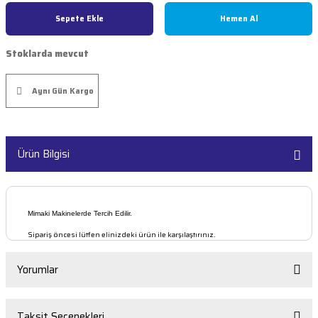
ar
arçaları
Sepete Ekle
Hemen Al
Şeritler
edek Parçaları
Stoklarda mevcut
lolar
akinesi Parçaları
Aynı Gün Kargo
kinesi Parçaları
Ürün Bilgisi
i
kinesi Parçaları
nesi Parçaları
Mimaki Makinelerde Tercih Edilir.
ı Makinesi Parçaları
Sipariş öncesi lütfen elinizdeki ürün ile karşılaştırınız.
aları
ı Makinesi Parçaları
Yorumlar
Taksit Seçenekleri