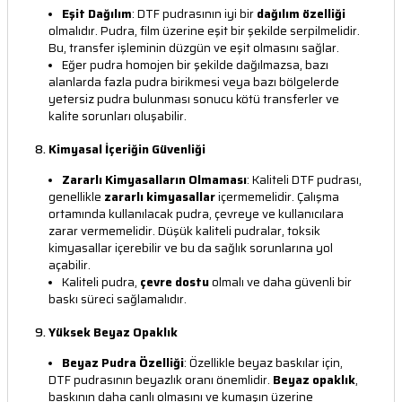
Eşit Dağılım
: DTF pudrasının iyi bir
dağılım özelliği
olmalıdır. Pudra, film üzerine eşit bir şekilde serpilmelidir.
Bu, transfer işleminin düzgün ve eşit olmasını sağlar.
Eğer pudra homojen bir şekilde dağılmazsa, bazı
alanlarda fazla pudra birikmesi veya bazı bölgelerde
yetersiz pudra bulunması sonucu kötü transferler ve
kalite sorunları oluşabilir.
8.
Kimyasal İçeriğin Güvenliği
Zararlı Kimyasalların Olmaması
: Kaliteli DTF pudrası,
genellikle
zararlı kimyasallar
içermemelidir. Çalışma
ortamında kullanılacak pudra, çevreye ve kullanıcılara
zarar vermemelidir. Düşük kaliteli pudralar, toksik
kimyasallar içerebilir ve bu da sağlık sorunlarına yol
açabilir.
Kaliteli pudra,
çevre dostu
olmalı ve daha güvenli bir
baskı süreci sağlamalıdır.
9.
Yüksek Beyaz Opaklık
Beyaz Pudra Özelliği
: Özellikle beyaz baskılar için,
DTF pudrasının beyazlık oranı önemlidir.
Beyaz opaklık
,
baskının daha canlı olmasını ve kumaşın üzerine