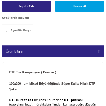
ar
arçaları
Sepete Ekle
Hemen Al
Şeritler
edek Parçaları
Stoklarda mevcut
lolar
akinesi Parçaları
Aynı Gün Kargo
kinesi Parçaları
Ürün Bilgisi
i
kinesi Parçaları
nesi Parçaları
DTF Toz Kampanyası ( Powder )
ı Makinesi Parçaları
100x200 - um Mixed Büyüklüğünde Süper Kalite Hibrit DTF
aları
ı Makinesi Parçaları
Şeker
DTF (Direct to Film)
baskı sürecinde
DTF pudrası
(yapıştırıcı tozu), mürekkebin filmden kumaşa doğru düzgün