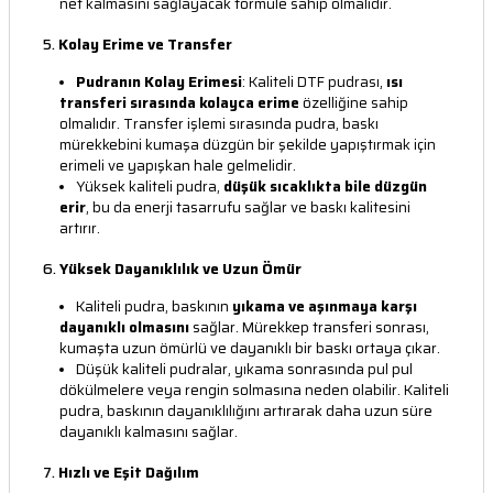
net kalmasını sağlayacak formüle sahip olmalıdır.
5.
Kolay Erime ve Transfer
Pudranın Kolay Erimesi
: Kaliteli DTF pudrası,
ısı
transferi sırasında kolayca erime
özelliğine sahip
olmalıdır. Transfer işlemi sırasında pudra, baskı
mürekkebini kumaşa düzgün bir şekilde yapıştırmak için
erimeli ve yapışkan hale gelmelidir.
Yüksek kaliteli pudra,
düşük sıcaklıkta bile düzgün
erir
, bu da enerji tasarrufu sağlar ve baskı kalitesini
artırır.
6.
Yüksek Dayanıklılık ve Uzun Ömür
Kaliteli pudra, baskının
yıkama ve aşınmaya karşı
dayanıklı olmasını
sağlar. Mürekkep transferi sonrası,
kumaşta uzun ömürlü ve dayanıklı bir baskı ortaya çıkar.
Düşük kaliteli pudralar, yıkama sonrasında pul pul
dökülmelere veya rengin solmasına neden olabilir. Kaliteli
pudra, baskının dayanıklılığını artırarak daha uzun süre
dayanıklı kalmasını sağlar.
7.
Hızlı ve Eşit Dağılım