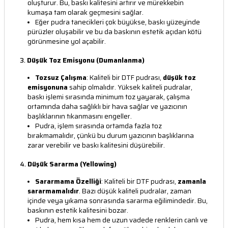
oluşturur. Bu, baskı kalitesini artırır ve mürekkebin
kumaşa tam olarak geçmesini sağlar.
Eğer pudra tanecikleri çok büyükse, baskı yüzeyinde
pürüzler oluşabilir ve bu da baskının estetik açıdan kötü
görünmesine yol açabilir.
3.
Düşük Toz Emisyonu (Dumanlanma)
Tozsuz Çalışma
: Kaliteli bir DTF pudrası,
düşük toz
emisyonuna
sahip olmalıdır. Yüksek kaliteli pudralar,
baskı işlemi sırasında minimum toz yayarak, çalışma
ortamında daha sağlıklı bir hava sağlar ve yazıcının
başlıklarının tıkanmasını engeller.
Pudra, işlem sırasında ortamda fazla toz
bırakmamalıdır, çünkü bu durum yazıcının başlıklarına
zarar verebilir ve baskı kalitesini düşürebilir.
4.
Düşük Sararma (Yellowing)
Sararmama Özelliği
: Kaliteli bir DTF pudrası,
zamanla
sararmamalıdır
. Bazı düşük kaliteli pudralar, zaman
içinde veya yıkama sonrasında sararma eğilimindedir. Bu,
baskının estetik kalitesini bozar.
Pudra, hem kısa hem de uzun vadede renklerin canlı ve