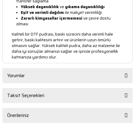
transfer sağlama
Yüksek dayanıklılık
ve
yıkama dayanıklılığı
Eşit ve verimli dağılım
ile maliyet verimliliği
Zararlı kimyasallar içermemesi
ve çevre dostu
olması
Kaliteli bir DTF pudrası, baskı sürecini daha verimli hale
getirir, baskı kalitesini artırır ve ürünlerin uzun ömürlü
olmasını sağlar. Yüksek kaliteli pudra, daha az malzeme ile
daha iyi sonuçlar almanızı sağlar ve işinize profesyonellik
katmanıza yardımcı olur.
Yorumlar
Taksit Seçenekleri
Bu ürüne ilk yorumu siz yapın!
Önerileriniz
Yorum Yaz