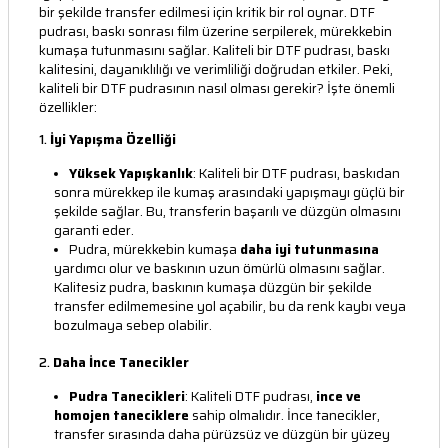
bir şekilde transfer edilmesi için kritik bir rol oynar. DTF
pudrası, baskı sonrası film üzerine serpilerek, mürekkebin
kumaşa tutunmasını sağlar. Kaliteli bir DTF pudrası, baskı
kalitesini, dayanıklılığı ve verimliliği doğrudan etkiler. Peki,
kaliteli bir DTF pudrasının nasıl olması gerekir? İşte önemli
özellikler:
1.
İyi Yapışma Özelliği
Yüksek Yapışkanlık
: Kaliteli bir DTF pudrası, baskıdan
sonra mürekkep ile kumaş arasındaki yapışmayı güçlü bir
şekilde sağlar. Bu, transferin başarılı ve düzgün olmasını
garanti eder.
Pudra, mürekkebin kumaşa
daha iyi tutunmasına
yardımcı olur ve baskının uzun ömürlü olmasını sağlar.
Kalitesiz pudra, baskının kumaşa düzgün bir şekilde
transfer edilmemesine yol açabilir, bu da renk kaybı veya
bozulmaya sebep olabilir.
2.
Daha İnce Tanecikler
Pudra Tanecikleri
: Kaliteli DTF pudrası,
ince ve
homojen taneciklere
sahip olmalıdır. İnce tanecikler,
transfer sırasında daha pürüzsüz ve düzgün bir yüzey