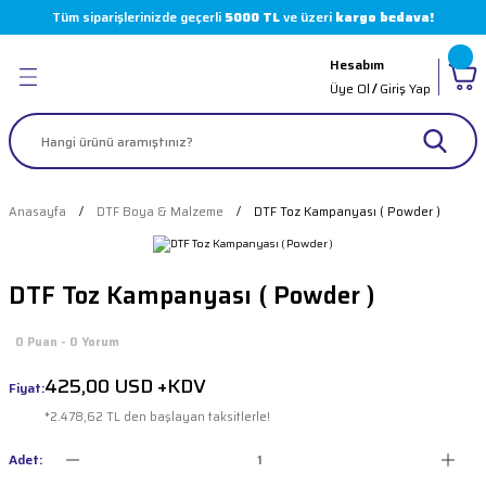
Tüm siparişlerinizde geçerli
5000 TL
ve üzeri
kargo bedava!
Geri Dön
Geri Dön
Geri Dön
Geri Dön
Hesabım
leri
 Boyaları
( Markalar )
Üye Ol
/
Giriş Yap
er
arı
 Sürücüler
akinesi Parçaları
olvent
i
Makinesi Parçaları
Anasayfa
DTF Boya & Malzeme
DTF Toz Kampanyası ( Powder )
 Makinesi
imasyon Boyaları
 Makinesi Parçaları
DTF Toz Kampanyası ( Powder )
loter
 Makinesi Parçaları
0 Puan - 0 Yorum
ı
skı Makinesi Parçaları
425,00 USD +KDV
Fiyat:
 Pompalar
akinesi Parçaları
*2.478,62 TL den başlayan taksitlerle!
kinesi Parçaları
Adet: