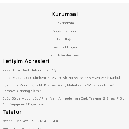
Bu ürünün fiyat bilgisi, resim, ürün açıklamalarında ve diğer
konularda yetersiz gördüğünüz noktaları öneri formunu
Kurumsal
kullanarak tarafımıza iletebilirsiniz.
Görüş ve önerileriniz için teşekkür ederiz.
Hakkımızda
Değişim ve İade
Ürün resmi kalitesiz, bozuk veya görüntülenemiyor.
Bize Ulaşın
Ürün açıklamasında eksik bilgiler bulunuyor.
Teslimat Bilgisi
Ürün bilgilerinde hatalar bulunuyor.
Gizlilik Sözleşmesi
İletişim Adresleri
Ürün fiyatı diğer sitelerden daha pahalı.
Bu ürüne benzer farklı alternatifler olmalı.
Pass Dijital Baskı Teknolojileri A.Ş.
Genel Müdürlük / Giyimkent Sitesi 19. Sk. No:59, 34235 Esenler / İstanbul
Ege Bölge Müdürlüğü / MTK Sitesi Meriç Mahallesi 5745 Sokak No: 44
Bornova Altındağ / İzmir
Doğu Bölge Müdürlüğü / Fırat Mah. Ahmede Hani Cad. Taşkıran 2 Sitesi F Blok
Altı Kayapınar / Diyarbakır
Gönder
Telefon
İstanbul Merkez + 90 212 438 51 41
İzmir + 90 542 171 71 22