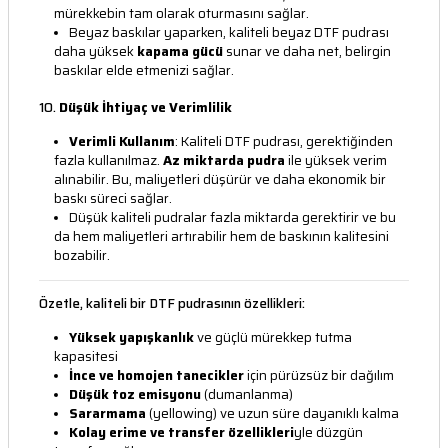
mürekkebin tam olarak oturmasını sağlar.
Beyaz baskılar yaparken, kaliteli beyaz DTF pudrası
daha yüksek
kapama gücü
sunar ve daha net, belirgin
baskılar elde etmenizi sağlar.
10.
Düşük İhtiyaç ve Verimlilik
Verimli Kullanım
: Kaliteli DTF pudrası, gerektiğinden
fazla kullanılmaz.
Az miktarda pudra
ile yüksek verim
alınabilir. Bu, maliyetleri düşürür ve daha ekonomik bir
baskı süreci sağlar.
Düşük kaliteli pudralar fazla miktarda gerektirir ve bu
da hem maliyetleri artırabilir hem de baskının kalitesini
bozabilir.
Özetle, kaliteli bir DTF pudrasının özellikleri:
Yüksek yapışkanlık
ve güçlü mürekkep tutma
kapasitesi
İnce ve homojen tanecikler
için pürüzsüz bir dağılım
Düşük toz emisyonu
(dumanlanma)
Sararmama
(yellowing) ve uzun süre dayanıklı kalma
Kolay erime ve transfer özellikleri
yle düzgün