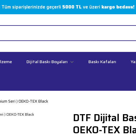
Tüm siparişlerinizde geçerli
5000 TL
ve üzeri
kargo bedava!
alzeme
Dijital Baskı Boyaları
Baskı Kafaları
Ya
emium Seri ) OEKO-TEX Black
DTF Dijital Ba
OEKO-TEX Bl