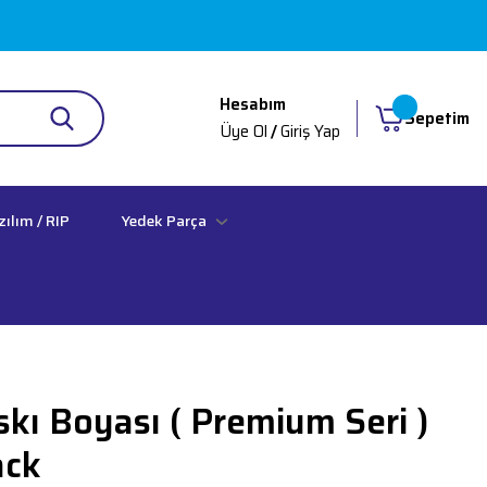
Hesabım
Sepetim
Üye Ol
/
Giriş Yap
zılım / RIP
Yedek Parça
skı Boyası ( Premium Seri )
ack