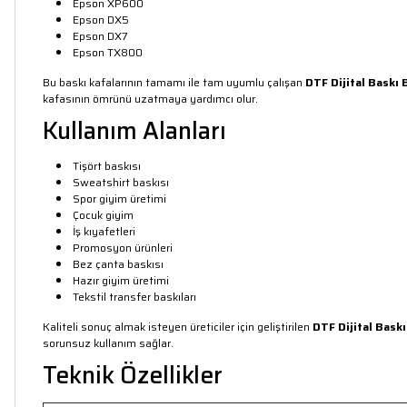
Epson XP600
Epson DX5
Epson DX7
Epson TX800
Bu baskı kafalarının tamamı ile tam uyumlu çalışan
DTF Dijital Baskı 
kafasının ömrünü uzatmaya yardımcı olur.
Kullanım Alanları
Tişört baskısı
Sweatshirt baskısı
Spor giyim üretimi
Çocuk giyim
İş kıyafetleri
Promosyon ürünleri
Bez çanta baskısı
Hazır giyim üretimi
Tekstil transfer baskıları
Kaliteli sonuç almak isteyen üreticiler için geliştirilen
DTF Dijital Bask
sorunsuz kullanım sağlar.
Teknik Özellikler