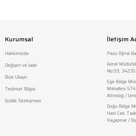
Bu ürünün fiyat bilgisi, resim, ürün açıklamalarında ve diğer konula
Görüş ve önerileriniz için teşekkür ederiz.
Ürün resmi kalitesiz, bozuk veya görüntülenemiyor.
Ürün açıklamasında eksik bilgiler bulunuyor.
Kurumsal
İletişim A
Ürün bilgilerinde hatalar bulunuyor.
Hakkımızda
Pass Dijital Ba
Ürün fiyatı diğer sitelerden daha pahalı.
Bu ürüne benzer farklı alternatifler olmalı.
Genel Müdürlük
Değişim ve İade
No:59, 34235 
Bize Ulaşın
Ege Bölge Müd
Mahallesi 574
Teslimat Bilgisi
Altındağ / İzmi
Gizlilik Sözleşmesi
Doğu Bölge Mü
Hani Cad. Taşk
Kayapınar / Di