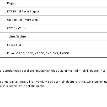
Değer
DTF Dijital Baskı Boyası
Su Bazlı DTF Mürekkebi
CMYK + White
1 Litre / 5 Litre
OEKO-TEX
Epson i3200, i1600, XP600, DX5, DX7, TX800
trol süreçlerinden geçirilerek müşterilerimize ulaştırılmaktadır. Teknik destek, hı
ı
arıyorsanız, PASS Dijital Premium Seri sizin için doğru tercihtir. Canlı renkler,
i karşılamak üzere geliştirilmiştir.