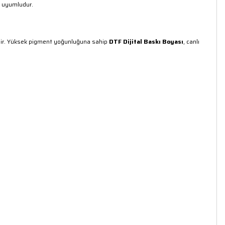
m uyumludur.
bilir. Yüksek pigment yoğunluğuna sahip
DTF Dijital Baskı Boyası
, canlı