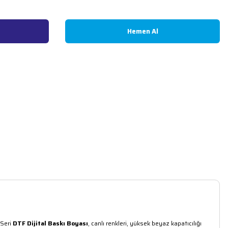
Hemen Al
 Seri
DTF Dijital Baskı Boyası
, canlı renkleri, yüksek beyaz kapatıcılığı