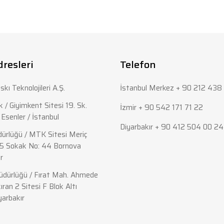
rda yetersiz gördüğünüz noktaları öneri formunu kullanarak tarafımıza iletebi
Bu ürüne ilk yorumu siz yapın!
Yorum Yaz
dresleri
Telefon
skı Teknolojileri A.Ş.
İstanbul Merkez + 90 212 438 
 / Giyimkent Sitesi 19. Sk.
İzmir + 90 542 171 71 22
Esenler / İstanbul
Diyarbakır + 90 412 504 00 24
ürlüğü / MTK Sitesi Meriç
5 Sokak No: 44 Bornova
r
Gönder
dürlüğü / Fırat Mah. Ahmede
ıran 2 Sitesi F Blok Altı
yarbakır