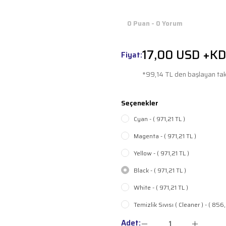
0 Puan - 0 Yorum
17,00 USD +K
Fiyat:
*99,14 TL den başlayan taks
Seçenekler
Cyan - ( 971,21 TL )
Magenta - ( 971,21 TL )
Yellow - ( 971,21 TL )
Black - ( 971,21 TL )
White - ( 971,21 TL )
Temizlik Sıvısı ( Cleaner ) - ( 856
Adet: