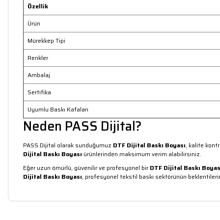
Özellik
Ürün
Mürekkep Tipi
Renkler
Ambalaj
Sertifika
Uyumlu Baskı Kafaları
Neden PASS Dijital?
PASS Dijital olarak sunduğumuz
DTF Dijital Baskı Boyası
, kalite kon
Dijital Baskı Boyası
ürünlerinden maksimum verim alabilirsiniz.
Eğer uzun ömürlü, güvenilir ve profesyonel bir
DTF Dijital Baskı Boyas
Dijital Baskı Boyası
, profesyonel tekstil baskı sektörünün beklentilerin