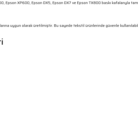
i1600, Epson XP600, Epson DX5, Epson DX7 ve Epson TX800 baskı kafalarıyla ta
arına uygun olarak üretilmiştir. Bu sayede tekstil ürünlerinde güvenle kullanıla
i