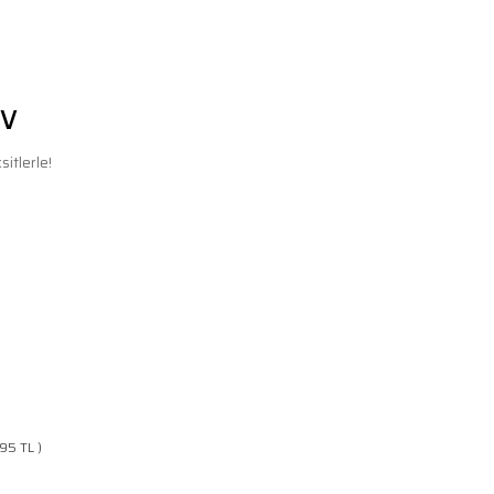
DV
itlerle!
,95 TL )